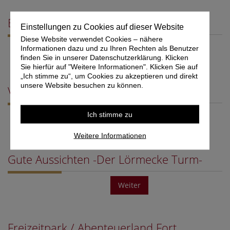
Besucherbergwerk Ramsbeck
Einstellungen zu Cookies auf dieser Website
Diese Website verwendet Cookies – nähere
Weiter
Informationen dazu und zu Ihren Rechten als Benutzer
finden Sie in unserer Datenschutzerklärung. Klicken
Sie hierfür auf "Weitere Informationen". Klicken Sie auf
„Ich stimme zu“, um Cookies zu akzeptieren und direkt
unsere Website besuchen zu können.
Vogelpark Heiligenkirchen am…
Ich stimme zu
Weiter
Weitere Informationen
Gute Aussichten -Der Lörmecke Turm-
Weiter
Freizeitpark / Abenteuerland Fort…