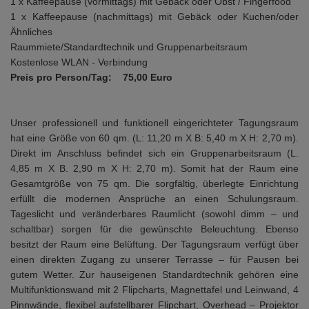
1 x Kaffeepause (vormittags) mit Gebäck oder Obst / Fingerfood
1 x Kaffeepause (nachmittags) mit Gebäck oder Kuchen/oder
Ähnliches
Raummiete/Standardtechnik und Gruppenarbeitsraum
Kostenlose WLAN - Verbindung
Preis pro Person/Tag: 75,00 Euro
Unser professionell und funktionell eingerichteter Tagungsraum
hat eine Größe von 60 qm. (L: 11,20 m X B: 5,40 m X H: 2,70 m).
Direkt im Anschluss befindet sich ein Gruppenarbeitsraum (L.
4,85 m X B. 2,90 m X H: 2,70 m). Somit hat der Raum eine
Gesamtgröße von 75 qm. Die sorgfältig, überlegte Einrichtung
erfüllt die modernen Ansprüche an einen Schulungsraum.
Tageslicht und veränderbares Raumlicht (sowohl dimm – und
schaltbar) sorgen für die gewünschte Beleuchtung. Ebenso
besitzt der Raum eine Belüftung. Der Tagungsraum verfügt über
einen direkten Zugang zu unserer Terrasse – für Pausen bei
gutem Wetter. Zur hauseigenen Standardtechnik gehören eine
Multifunktionswand mit 2 Flipcharts, Magnettafel und Leinwand, 4
Pinnwände, flexibel aufstellbarer Flipchart, Overhead – Projektor