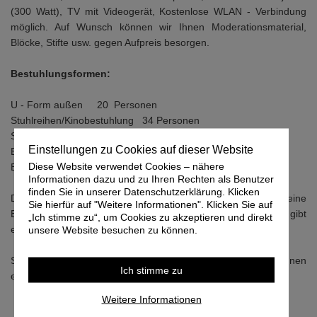
(300 Watt), TV mit Videogerät, Kostenlose WLAN - Verbindung
möglich. Auf Wunsch können wir Ihnen Moderationsmaterial,
Blöcke, Stifte usw. gegen Aufpreis besorgen.
Bestuhlungsformen:
U - Form außen 20 Personen
Stuhlreihen/Kinobestuhlung 34 Personen
Stuhlkreis 20 - 30 Personen
Einstellungen zu Cookies auf dieser Website
Block/Tafel (Gruppenraum) 12 Personen
Diese Website verwendet Cookies – nähere
Block Seminarraum 24 Personen
Informationen dazu und zu Ihren Rechten als Benutzer
finden Sie in unserer Datenschutzerklärung. Klicken
Die Bestuhlung ist unsererseits großzügig bemessen. Eine kleine
Sie hierfür auf "Weitere Informationen". Klicken Sie auf
Erweiterung der Kapazitäten ist noch möglich. Für Workshops gibt
„Ich stimme zu“, um Cookies zu akzeptieren und direkt
es im Hotel Bereiche für Gruppenarbeiten.
unsere Website besuchen zu können.
Sie suchen ein Rahmenprogramm?…auch hier können wir Ihnen
Ich stimme zu
einige Vorschläge unterbreiten!
Weitere Informationen