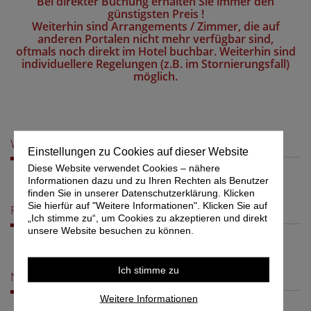
Bei direkter Buchung erhalten Sie immer den
günstigsten Preis !
Weiterhin sind Arrangements / Zimmer, die auf
anderen Portalen nicht mehr verfügbar sind,
oftmals noch direkt im Hotel buchbar. Weiterhin sind
individuellere Regelungen (z.B. im Stornierungsfall)
möglich.
WARSTEINer Wochenende
Einstellungen zu Cookies auf dieser Website
Diese Website verwendet Cookies – nähere
Informationen dazu und zu Ihren Rechten als Benutzer
finden Sie in unserer Datenschutzerklärung. Klicken
Sie hierfür auf "Weitere Informationen". Klicken Sie auf
Restaurant im Sauerland
„Ich stimme zu“, um Cookies zu akzeptieren und direkt
unsere Website besuchen zu können.
Ich stimme zu
Närrische Auszeit als Karnevalsflucht
Weitere Informationen